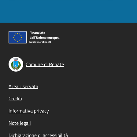
Comune di Renate
Footer menu
Area riservata
Crediti
Informativa privacy
Note legali
Dichiarazione di accessibilità