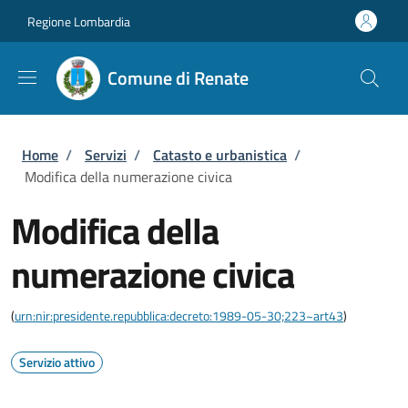
Salta al contenuto principale
Skip to footer content
Regione Lombardia
Comune di Renate
Briciole di pane
Home
/
Servizi
/
Catasto e urbanistica
/
Modifica della numerazione civica
Modifica della
numerazione civica
(
urn:nir:presidente.repubblica:decreto:1989-05-30;223~art43
)
Servizio attivo