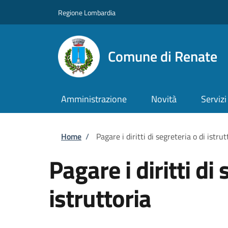
Salta al contenuto principale
Skip to footer content
Regione Lombardia
Comune di Renate
Amministrazione
Novità
Servizi
Briciole di pane
Home
/
Pagare i diritti di segreteria o di istrut
Pagare i diritti di 
istruttoria