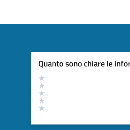
Quanto sono chiare le info
Valutazione
Valuta 5 stelle su 5
Valuta 4 stelle su 5
Valuta 3 stelle su 5
Valuta 2 stelle su 5
Valuta 1 stelle su 5