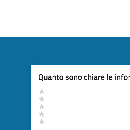
Quanto sono chiare le info
Valutazione
Valuta 5 stelle su 5
Valuta 4 stelle su 5
Valuta 3 stelle su 5
Valuta 2 stelle su 5
Valuta 1 stelle su 5