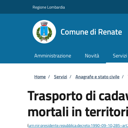
Salta al contenuto principale
Skip to footer content
Regione Lombardia
Comune di Renate
Amministrazione
Novità
Servizi
Briciole di pane
Home
/
Servizi
/
Anagrafe e stato civile
/
Trasporto di cadav
mortali in territor
(
urn:nir:presidente.repubblica:decreto:1990-09-10;285~ar