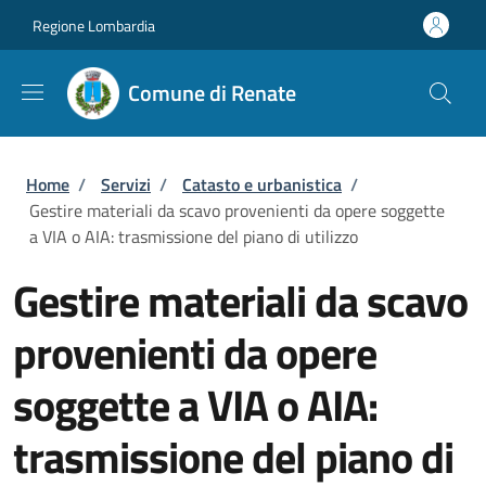
Salta al contenuto principale
Skip to footer content
Regione Lombardia
Comune di Renate
Briciole di pane
Home
/
Servizi
/
Catasto e urbanistica
/
Gestire materiali da scavo provenienti da opere soggette
a VIA o AIA: trasmissione del piano di utilizzo
Gestire materiali da scavo
provenienti da opere
soggette a VIA o AIA:
trasmissione del piano di