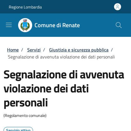
Salta al contenuto principale
Skip to footer content
Regione Lombardia
Comune di Renate
Briciole di pane
Home
/
Servizi
/
Giustizia e sicurezza pubblica
/
Segnalazione di avvenuta violazione dei dati personali
Segnalazione di avvenuta
violazione dei dati
personali
(Regolamento comunale)
Servizio attivo