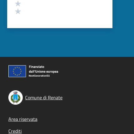
Valuta 2 stelle su 5
Valuta 1 stelle su 5
Comune di Renate
Footer menu
Area riservata
Crediti