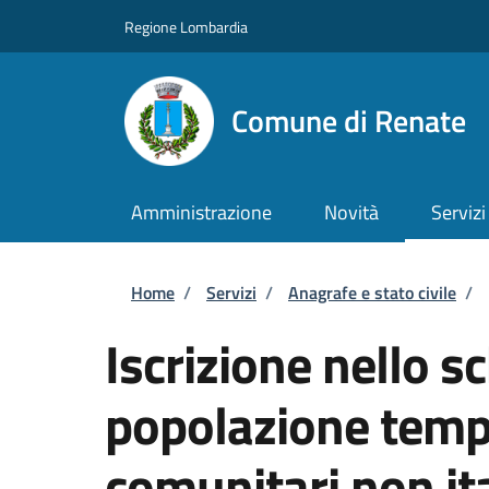
Salta al contenuto principale
Skip to footer content
Regione Lombardia
Comune di Renate
Amministrazione
Novità
Servizi
Briciole di pane
Home
/
Servizi
/
Anagrafe e stato civile
/
Iscrizione nello s
popolazione tempo
comunitari non ita