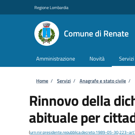
Salta al contenuto principale
Skip to footer content
Regione Lombardia
Comune di Renate
Amministrazione
Novità
Servizi
Briciole di pane
Home
/
Servizi
/
Anagrafe e stato civile
/
Rinnovo della dic
abituale per citta
(
urn:nir:presidente.repubblica:decreto:1989-05-30;223~art