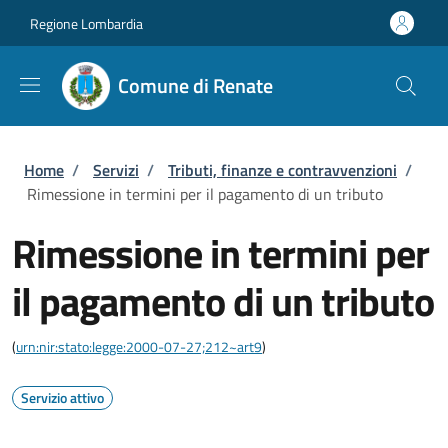
Salta al contenuto principale
Skip to footer content
Regione Lombardia
Comune di Renate
Briciole di pane
Home
/
Servizi
/
Tributi, finanze e contravvenzioni
/
Rimessione in termini per il pagamento di un tributo
Rimessione in termini per
il pagamento di un tributo
(
urn:nir:stato:legge:2000-07-27;212~art9
)
Servizio attivo