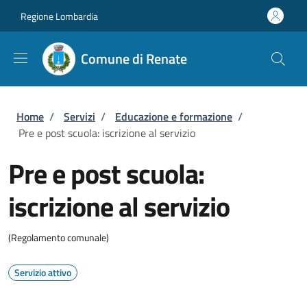
Salta al contenuto principale
Skip to footer content
Regione Lombardia
Comune di Renate
Briciole di pane
Home
/
Servizi
/
Educazione e formazione
/
Pre e post scuola: iscrizione al servizio
Pre e post scuola:
iscrizione al servizio
(Regolamento comunale)
Servizio attivo