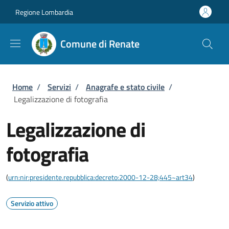
Salta al contenuto principale
Skip to footer content
Regione Lombardia
Comune di Renate
Briciole di pane
Home
/
Servizi
/
Anagrafe e stato civile
/
Legalizzazione di fotografia
Legalizzazione di
fotografia
(
urn:nir:presidente.repubblica:decreto:2000-12-28;445~art34
)
Servizio attivo