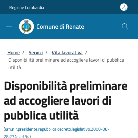
Salta al contenuto principale
Skip to footer content
Regione Lombardia
Comune di Renate
Briciole di pane
Home
/
Servizi
/
Vita lavorativa
/
Disponibilità preliminare ad accogliere lavori di pubblica
utilità
Disponibilità preliminare
ad accogliere lavori di
pubblica utilità
(
urn:nir:presidente.repubblica:decreto.legislativo:2000-08-
28;274~art54
)