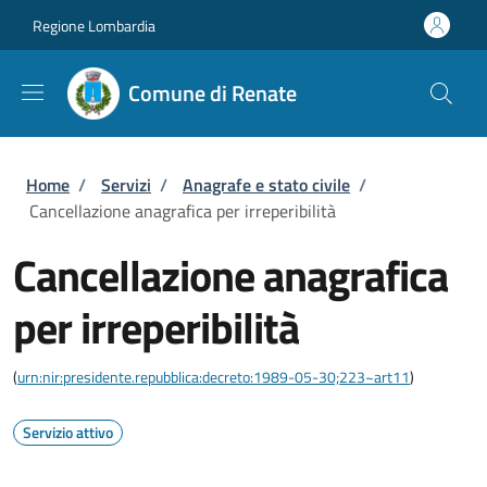
Salta al contenuto principale
Skip to footer content
Regione Lombardia
Comune di Renate
Briciole di pane
Home
/
Servizi
/
Anagrafe e stato civile
/
Cancellazione anagrafica per irreperibilità
Cancellazione anagrafica
per irreperibilità
(
urn:nir:presidente.repubblica:decreto:1989-05-30;223~art11
)
Servizio attivo