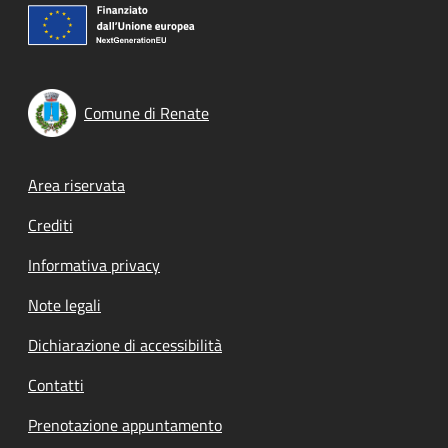
Comune di Renate
Footer menu
Area riservata
Crediti
Informativa privacy
Note legali
Dichiarazione di accessibilità
Contatti
Prenotazione appuntamento