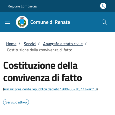
Salta al contenuto principale
Skip to footer content
Regione Lombardia
Comune di Renate
Briciole di pane
Home
/
Servizi
/
Anagrafe e stato civile
/
Costituzione della convivenza di fatto
Costituzione della
convivenza di fatto
(
urn:nir:presidente.repubblica:decreto:1989-05-30;223~art13
)
Servizio attivo