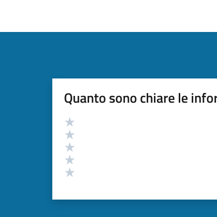
Quanto sono chiare le info
Valutazione
Valuta 5 stelle su 5
Valuta 4 stelle su 5
Valuta 3 stelle su 5
Valuta 2 stelle su 5
Valuta 1 stelle su 5