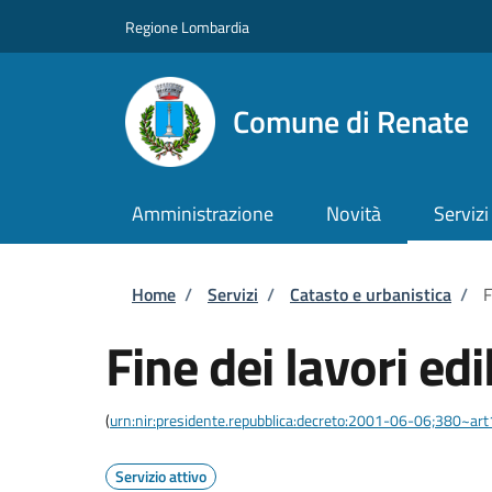
Salta al contenuto principale
Skip to footer content
Regione Lombardia
Comune di Renate
Amministrazione
Novità
Servizi
Briciole di pane
Home
/
Servizi
/
Catasto e urbanistica
/
F
Fine dei lavori edil
(
urn:nir:presidente.repubblica:decreto:2001-06-06;380~ar
Servizio attivo