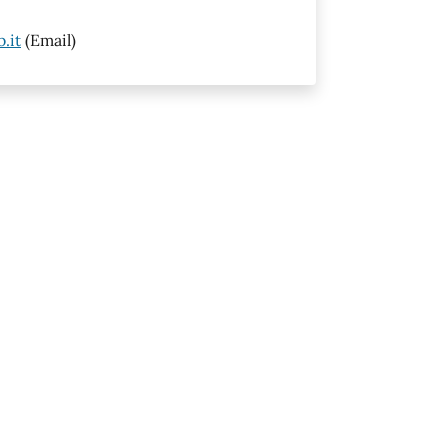
.it
(Email)