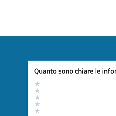
Quanto sono chiare le info
Valutazione
Valuta 5 stelle su 5
Valuta 4 stelle su 5
Valuta 3 stelle su 5
Valuta 2 stelle su 5
Valuta 1 stelle su 5