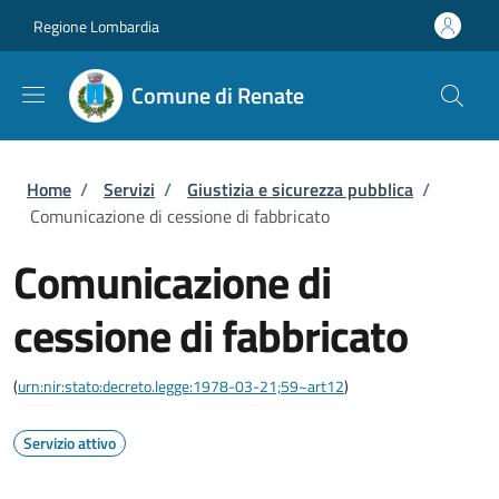
Salta al contenuto principale
Skip to footer content
Regione Lombardia
Comune di Renate
Briciole di pane
Home
/
Servizi
/
Giustizia e sicurezza pubblica
/
Comunicazione di cessione di fabbricato
Comunicazione di
cessione di fabbricato
(
urn:nir:stato:decreto.legge:1978-03-21;59~art12
)
Servizio attivo