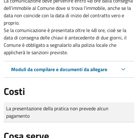
La comunicazione deve pervenire
entro 48 ore
dalla consegna
dell’immobile al Comune dove si trova l’immobile, anche se la
data non coincide con la data di inizio del contratto vero e
proprio.
Se la comunicazione è presentata oltre le 48 ore, cioè se la
data di consegna delle chiavi è antecedente di due giorni, il
Comune è obbligato a segnalarlo alla polizia locale che
applicherà le sanzioni previste.
Moduli da compilare e documenti da allegare
Costi
Tipo di pagamento
Importo
La presentazione della pratica non prevede alcun
pagamento
Cosa serve