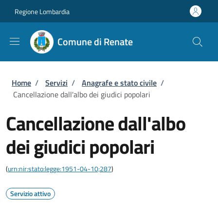
Salta al contenuto principale
Skip to footer content
Regione Lombardia
Comune di Renate
Briciole di pane
Home
/
Servizi
/
Anagrafe e stato civile
/
Cancellazione dall'albo dei giudici popolari
Cancellazione dall'albo
dei giudici popolari
(
urn:nir:stato:legge:1951-04-10;287
)
Servizio attivo