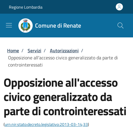
Salta al contenuto principale
Skip to footer content
Regione Lombardia
Comune di Renate
Briciole di pane
Home
/
Servizi
/
Autorizzazioni
/
Opposizione all'accesso civico generalizzato da parte di
controinteressati
Opposizione all'accesso
civico generalizzato da
parte di controinteressati
(
urn:nir:stato:decreto.legislativo:2013-03-14;33
)