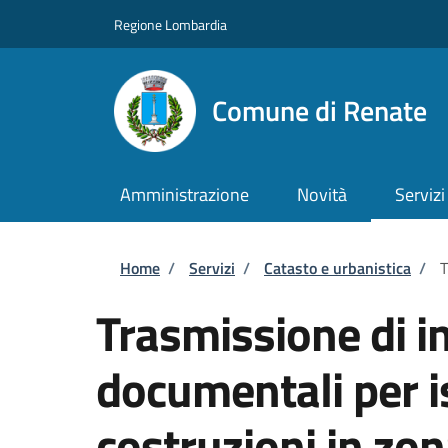
Salta al contenuto principale
Skip to footer content
Regione Lombardia
Comune di Renate
Amministrazione
Novità
Servizi
Briciole di pane
Home
/
Servizi
/
Catasto e urbanistica
/
T
Trasmissione di i
documentali per is
costruzioni in zo