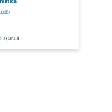
nistica
e (MB)
.it
(Email)