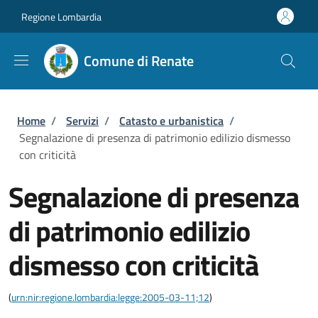
Salta al contenuto principale
Skip to footer content
Regione Lombardia
Comune di Renate
Briciole di pane
Home
/
Servizi
/
Catasto e urbanistica
/
Segnalazione di presenza di patrimonio edilizio dismesso
con criticità
Segnalazione di presenza
di patrimonio edilizio
dismesso con criticità
(
urn:nir:regione.lombardia:legge:2005-03-11;12
)