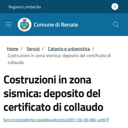
Salta al contenuto principale
Skip to footer content
Regione Lombardia
Comune di Renate
Briciole di pane
Home
/
Servizi
/
Catasto e urbanistica
/
Costruzioni in zona sismica: deposito del certificato di
collaudo
Costruzioni in zona
sismica: deposito del
certificato di collaudo
(
urn:nir:presidente.repubblica:decreto:2001-06-06;380~art67
)