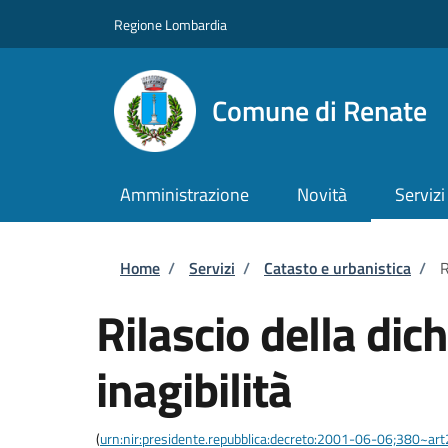
Salta al contenuto principale
Skip to footer content
Regione Lombardia
Comune di Renate
Amministrazione
Novità
Servizi
Briciole di pane
Home
/
Servizi
/
Catasto e urbanistica
/
R
Rilascio della dic
inagibilità
(
urn:nir:presidente.repubblica:decreto:2001-06-06;380~ar