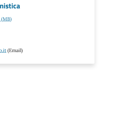
nistica
e (MB)
.it
(Email)