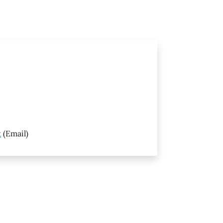
t
(Email)