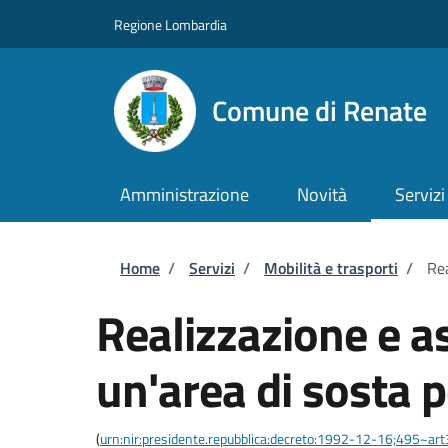
Salta al contenuto principale
Skip to footer content
Regione Lombardia
Comune di Renate
Amministrazione
Novità
Servizi
Briciole di pane
Home
/
Servizi
/
Mobilità e trasporti
/
Rea
Realizzazione e a
un'area di sosta p
(
urn:nir:presidente.repubblica:decreto:1992-12-16;495~ar