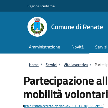
Salta al contenuto principale
Skip to footer content
Regione Lombardia
Comune di Renate
Amministrazione
Novità
Servizi
Briciole di pane
Home
/
Servizi
/
Vita lavorativa
/
Partecip
Partecipazione al
mobilità volontari
(
urn:nir:stato:decreto.legislativo:2001-03-30;165~art30
)