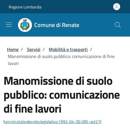
Salta al contenuto principale
Skip to footer content
Regione Lombardia
Comune di Renate
Briciole di pane
Home
/
Servizi
/
Mobilità e trasporti
/
Manomissione di suolo pubblico: comunicazione di fine
lavori
Manomissione di suolo
pubblico: comunicazione
di fine lavori
(
urn:nir:stato:decreto.legislativo:1992-04-30;285~art21
)