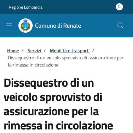
Salta al contenuto principale
Skip to footer content
Regione Lombardia
Comune di Renate
Briciole di pane
Home
/
Servizi
/
Mobilità e trasporti
/
Dissequestro di un veicolo sprovvisto di assicurazione per
la rimessa in circolazione
Dissequestro di un
veicolo sprovvisto di
assicurazione per la
rimessa in circolazione