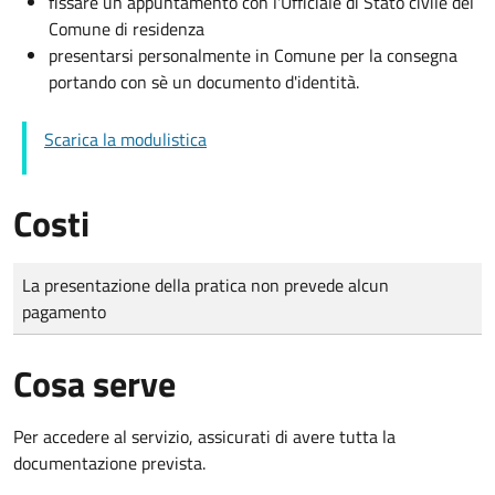
fissare un appuntamento con l'Ufficiale di Stato civile del
Comune di residenza
presentarsi personalmente in Comune per la consegna
portando con sè un documento d'identità.
Scarica la modulistica
Costi
Tipo di pagamento
Importo
La presentazione della pratica non prevede alcun
pagamento
Cosa serve
Per accedere al servizio, assicurati di avere tutta la
documentazione prevista.