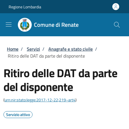
Salta al contenuto principale
Skip to footer content
Regione Lombardia
Comune di Renate
Briciole di pane
Home
/
Servizi
/
Anagrafe e stato civile
/
Ritiro delle DAT da parte del disponente
Ritiro delle DAT da parte
del disponente
(
urn:nir:stato:legge:2017-12-22;219~art4
)
Servizio attivo