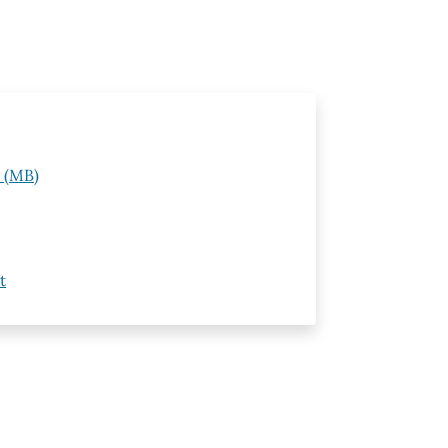
e (MB)
t