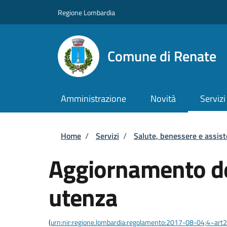
Salta al contenuto principale
Skip to footer content
Regione Lombardia
Comune di Renate
Amministrazione
Novità
Servizi
Briciole di pane
Home
/
Servizi
/
Salute, benessere e assis
Aggiornamento dei
utenza
(
urn:nir:regione.lombardia:regolamento:2017-08-04;4~art