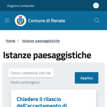
Salta al contenuto principale
Skip to footer content
Regione Lombardia
Comune di Renate
Briciole di pane
Home
/
Istanze paesaggistiche
Istanze paesaggistiche
Cerca i contenuti che nel
titolo contengono:
Chiedere il rilascio
dell'accertamento di