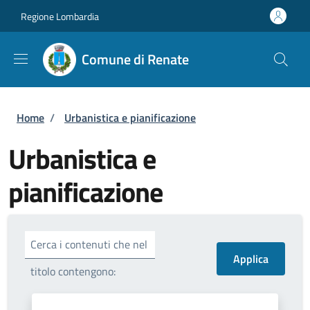
Salta al contenuto principale
Skip to footer content
Regione Lombardia
Comune di Renate
Briciole di pane
Home
/
Urbanistica e pianificazione
Urbanistica e
pianificazione
Cerca i contenuti che nel
titolo contengono: