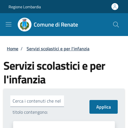
Salta al contenuto principale
Skip to footer content
Regione Lombardia
Comune di Renate
Briciole di pane
Home
/
Servizi scolastici e per l'infanzia
Servizi scolastici e per
l'infanzia
Cerca i contenuti che nel
titolo contengono: