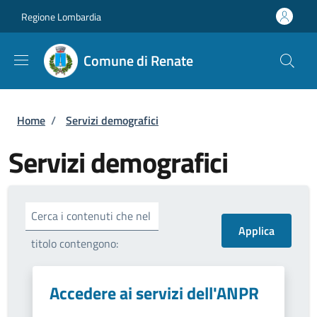
Salta al contenuto principale
Skip to footer content
Regione Lombardia
Comune di Renate
Briciole di pane
Home
/
Servizi demografici
Servizi demografici
Cerca i contenuti che nel
titolo contengono:
Accedere ai servizi dell'ANPR