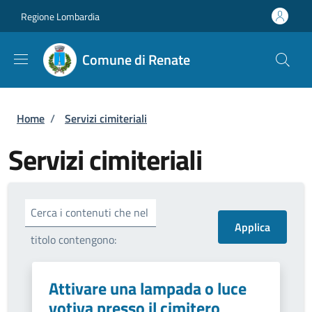
Salta al contenuto principale
Skip to footer content
Regione Lombardia
Comune di Renate
Briciole di pane
Home
/
Servizi cimiteriali
Servizi cimiteriali
Cerca i contenuti che nel
titolo contengono:
Attivare una lampada o luce
votiva presso il cimitero