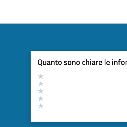
Quanto sono chiare le info
Valutazione
Valuta 5 stelle su 5
Valuta 4 stelle su 5
Valuta 3 stelle su 5
Valuta 2 stelle su 5
Valuta 1 stelle su 5