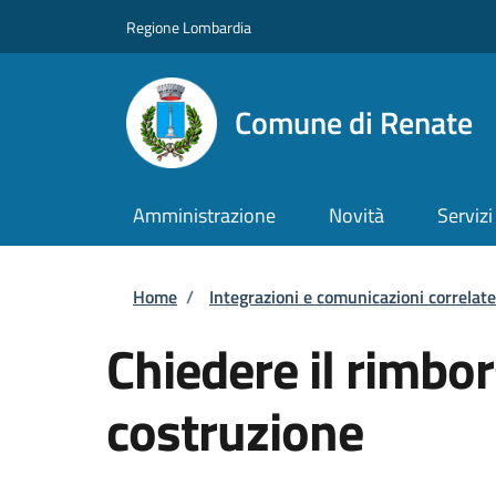
Salta al contenuto principale
Skip to footer content
Regione Lombardia
Comune di Renate
Amministrazione
Novità
Servizi
Briciole di pane
Home
/
Integrazioni e comunicazioni correlate
Chiedere il rimbor
costruzione