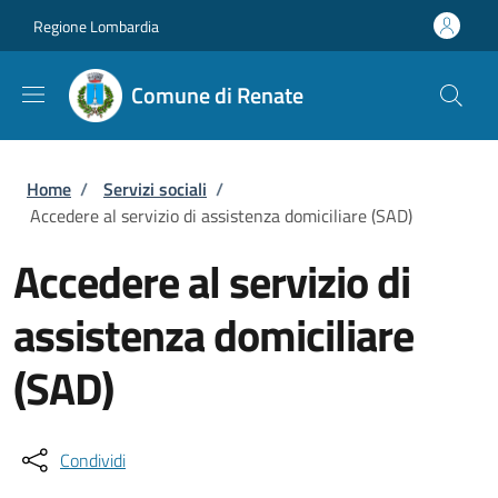
Salta al contenuto principale
Skip to footer content
Regione Lombardia
Comune di Renate
Briciole di pane
Home
/
Servizi sociali
/
Accedere al servizio di assistenza domiciliare (SAD)
Accedere al servizio di
assistenza domiciliare
(SAD)
Condividi