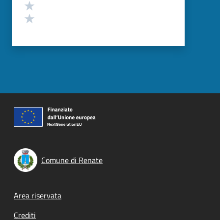
Valuta 2 stelle su 5
Valuta 1 stelle su 5
Comune di Renate
Footer menu
Area riservata
Crediti