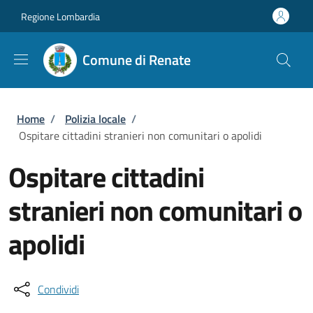
Salta al contenuto principale
Skip to footer content
Regione Lombardia
Comune di Renate
Briciole di pane
Home
/
Polizia locale
/
Ospitare cittadini stranieri non comunitari o apolidi
Ospitare cittadini
stranieri non comunitari o
apolidi
Condividi