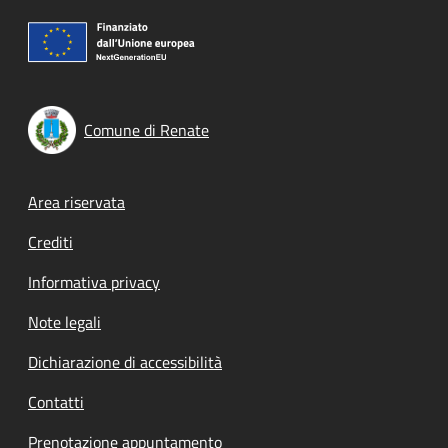
Comune di Renate
Footer menu
Area riservata
Crediti
Informativa privacy
Note legali
Dichiarazione di accessibilità
Contatti
Prenotazione appuntamento