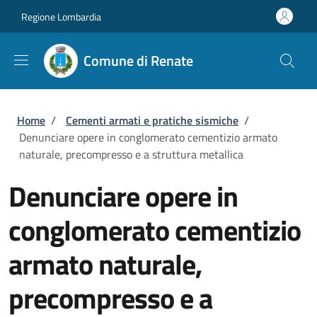
Salta al contenuto principale
Skip to footer content
Regione Lombardia
Comune di Renate
Briciole di pane
Home
/
Cementi armati e pratiche sismiche
/
Denunciare opere in conglomerato cementizio armato
naturale, precompresso e a struttura metallica
Denunciare opere in
conglomerato cementizio
armato naturale,
precompresso e a