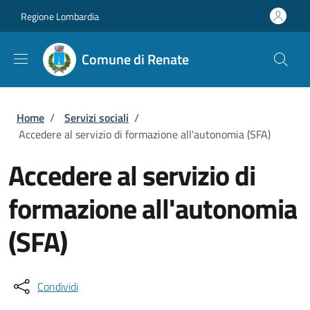
Salta al contenuto principale
Skip to footer content
Regione Lombardia
Comune di Renate
Briciole di pane
Home
/
Servizi sociali
/
Accedere al servizio di formazione all'autonomia (SFA)
Accedere al servizio di
formazione all'autonomia
(SFA)
Condividi